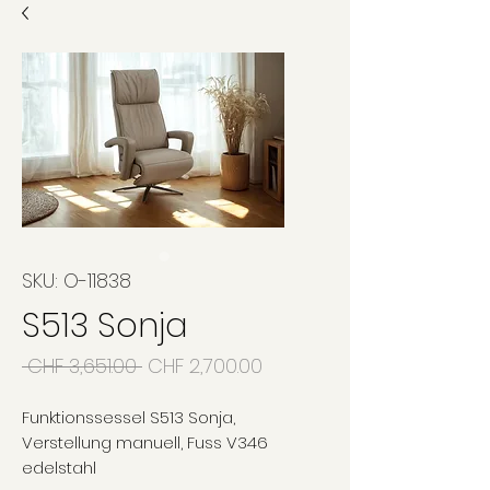
SKU: O-11838
S513 Sonja
Regular
Sale
 CHF 3,651.00 
CHF 2,700.00
Price
Price
Funktionssessel S513 Sonja,
Verstellung manuell, Fuss V346
edelstahl