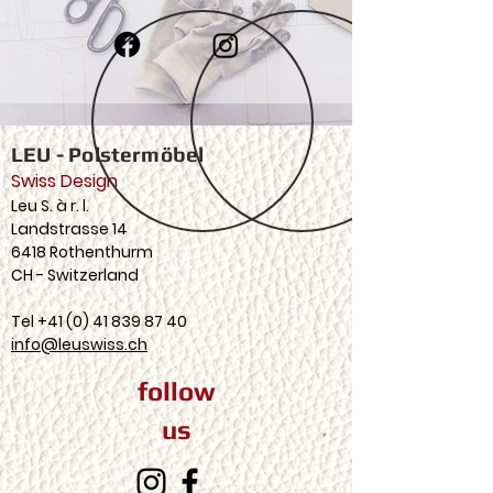
LEU - Polstermöbel
Swiss Design
Leu S. à r. l.
Landstrasse 14
6418 Rothenthurm
CH - Switzerland
Tel
+41 (0) 41 839 87 40
info@leuswiss.ch
follow
us