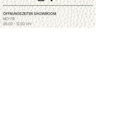
ÖFFNUNGSZEITEN SHOWROOM
MO-FR:
09.00 - 12.00
Uhr
14.00 - 17.00 Uhr
(oder nach telefonischer Vereinbarung)
Bitte Betriebsferien und Feiertage im Bereich
„Werksausstellung“
beachten.
Outlet
Datenschutzerklärung
Impressum
©2026 Leu S.à r.l. 6418 Rothenthurm |
Schweiz