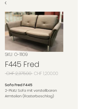
SKU: O-11109
F445 Fred
Regular
Sale
 CHF 2,375.00 
CHF 1,200.00
Price
Price
Sofa Fred F445
2-Platz Sofa mit verstellbaren
Armteilen (Rasterbeschlag)
Bezug: feines Rindsnappaleder
1.8mm dunkelbraun