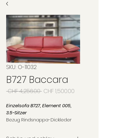
SKU: O-11032
B727 Baccara
Regular
Sale
 CHF 4,256.00 
CHF 1,500.00
Price
Price
Einzelsofa B727, Element 005,
3.5-Sitzer
Bezug Rindsnappa-Dickleder
Highlight red
Fuss V828 Alu poliert